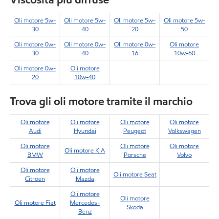
Oli motore 5w-
Oli motore 5w-
Oli motore 5w-
Oli motore 5w-
30
40
20
50
Oli motore 0w-
Oli motore 0w-
Oli motore 0w-
Oli motore
30
40
16
10w-60
Oli motore 0w-
Oli motore
20
10w-40
Trova gli oli motore tramite il marchio
Oli motore
Oli motore
Oli motore
Oli motore
Audi
Hyundai
Peugeot
Volkswagen
Oli motore
Oli motore
Oli motore
Oli motore KIA
BMW
Porsche
Volvo
Oli motore
Oli motore
Oli motore Seat
Citroen
Mazda
Oli motore
Oli motore
Oli motore Fiat
Mercedes-
Skoda
Benz