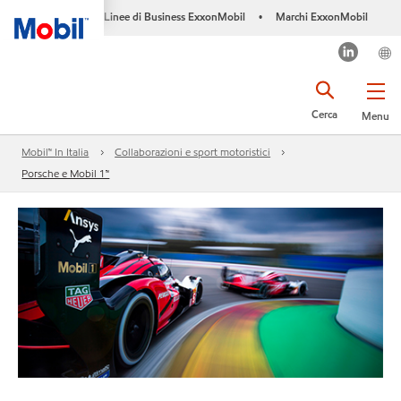
Linee di Business ExxonMobil
Marchi ExxonMobil
•
Cerca
Menu
Mobil™ In Italia
Collaborazioni e sport motoristici
Porsche e Mobil 1™