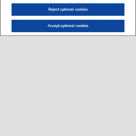
Reject optional cookies
Accept optional cookies
Sitemap
ExxonMobil Corporation
Contattaci
scheda prodotto
•
•
•
•