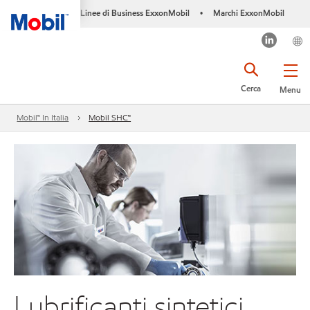
Linee di Business ExxonMobil
Marchi ExxonMobil
•
Cerca
Menu
Mobil™ In Italia
Mobil SHC™
Lubrificanti sintetici