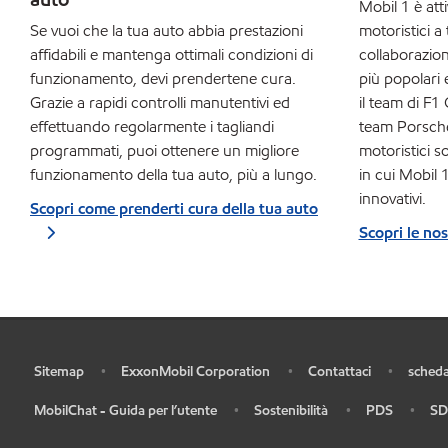
Mobil 1 è att
Se vuoi che la tua auto abbia prestazioni
motoristici a t
affidabili e mantenga ottimali condizioni di
collaborazion
funzionamento, devi prendertene cura.
più popolari 
Grazie a rapidi controlli manutentivi ed
il team di F1
effettuando regolarmente i tagliandi
team Porsche
programmati, puoi ottenere un migliore
motoristici 
funzionamento della tua auto, più a lungo.
in cui Mobil 
innovativi.
Scopri come prenderti cura della tua auto
Scopri le nos
Sitemap
ExxonMobil Corporation
Contattaci
scheda
•
•
•
•
MobilChat - Guida per l’utente
Sostenibilità
PDS
SD
•
•
•
•