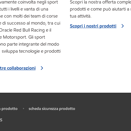
ivamente coinvolta negli sport
Scopri la nostra offerta comple
utti i livelli e vanta di una
prodotti e come può aiutarti a 
e con molti dei team di corse
tua attività.
e di successo al mondo, tra cui
Scopri i nostri prodotti
 Oracle Red Bull Racing e il
 Motorsport. Gli sport
sono parte integrante del modo
1 sviluppa tecnologie e prodotti
tre collaborazioni
 prodotto
scheda sicurezza prodotto
•
S