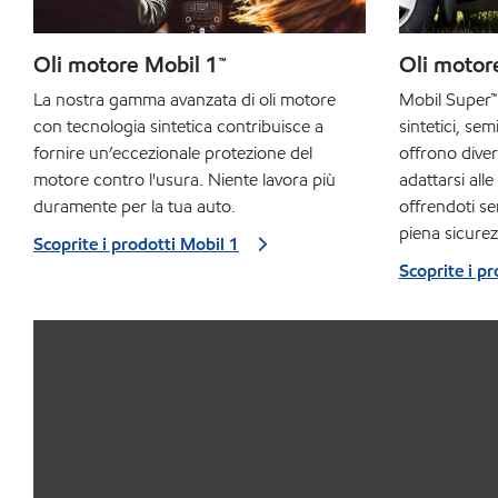
Oli motore Mobil 1™​
Oli motor
La nostra gamma avanzata di oli motore
Mobil Super™
con tecnologia sintetica contribuisce a
sintetici, sem
fornire un’eccezionale protezione del
offrono divers
motore contro l'usura. Niente lavora più
adattarsi alle
duramente per la tua auto.
offrendoti se
piena sicurez
Scoprite i prodotti Mobil 1
Scoprite i p