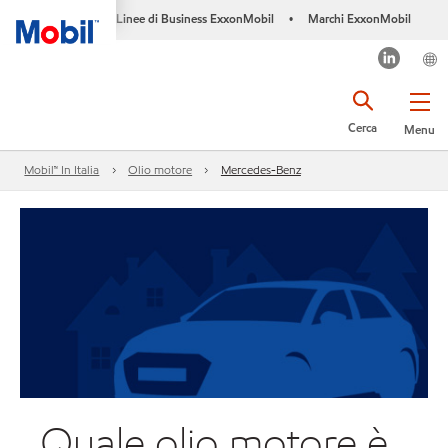
Linee di Business ExxonMobil
Marchi ExxonMobil
•
Cerca
Menu
Mobil™ In Italia
Olio motore
Mercedes-Benz
Quale olio motore è