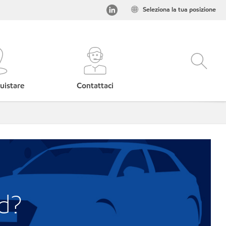
Seleziona la tua posizione
uistare
Contattaci
rd?