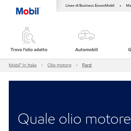
Linee di Business ExxonMobil
Ma
•
Trova l’olio adatto
Automobili
G
Mobil™ In Italia
Olio motore
Ford
Quale olio motore 