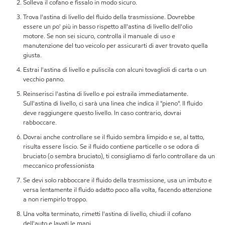
Solleva il cofano e fissalo in modo sicuro.
Trova l'astina di livello del fluido della trasmissione. Dovrebbe
essere un po' più in basso rispetto all'astina di livello dell'olio
motore. Se non sei sicuro, controlla il manuale di uso e
manutenzione del tuo veicolo per assicurarti di aver trovato quella
giusta.
Estrai l'astina di livello e puliscila con alcuni tovaglioli di carta o un
vecchio panno.
Reinserisci l'astina di livello e poi estraila immediatamente.
Sull'astina di livello, ci sarà una linea che indica il "pieno". Il fluido
deve raggiungere questo livello. In caso contrario, dovrai
rabboccare.
Dovrai anche controllare se il fluido sembra limpido e se, al tatto,
risulta essere liscio. Se il fluido contiene particelle o se odora di
bruciato (o sembra bruciato), ti consigliamo di farlo controllare da un
meccanico professionista
Se devi solo rabboccare il fluido della trasmissione, usa un imbuto e
versa lentamente il fluido adatto poco alla volta, facendo attenzione
a non riempirlo troppo.
Una volta terminato, rimetti l'astina di livello, chiudi il cofano
dell'auto e lavati le mani.