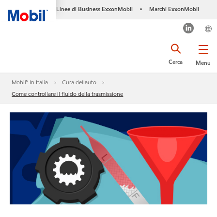
Linee di Business ExxonMobil
Marchi ExxonMobil
•
Cerca
Menu
Mobil™ In Italia
Cura dellauto
Come controllare il fluido della trasmissione