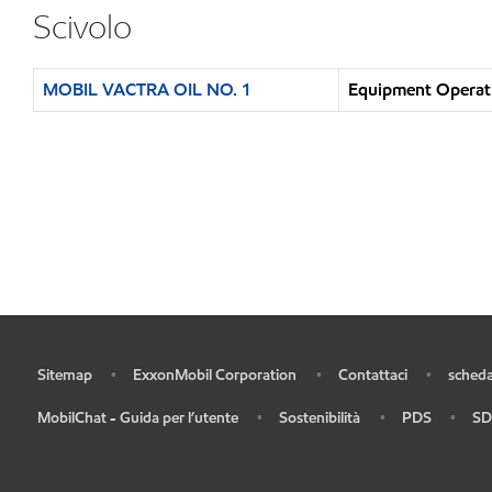
Scivolo
MOBIL VACTRA OIL NO. 1
Equipment Operati
Sitemap
ExxonMobil Corporation
Contattaci
scheda
•
•
•
•
MobilChat - Guida per l’utente
Sostenibilità
PDS
SD
•
•
•
•