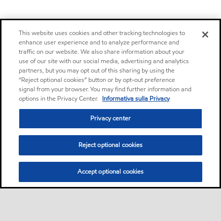
This website uses cookies and other tracking technologies to
enhance user experience and to analyze performance and
traffic on our website. We also share information about your
use of our site with our social media, advertising and analytics
partners, but you may opt out of this sharing by using the
“Reject optional cookies” button or by opt-out preference
signal from your browser. You may find further information and
options in the Privacy Center.
Informativa sulla Privacy
Privacy center
Reject optional cookies
Accept optional cookies