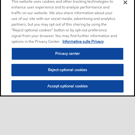
This website uses cookies and other tracking technologies to
enhance user experience and to analyze performance and
traffic on our website. We also share information about your
use of our site with our social media, advertising and analytics
partners, but you may opt out of this sharing by using the
“Reject optional cookies” button or by opt-out preference
signal from your browser. You may find further information and
options in the Privacy Center.
Informativa sulla Privacy
Privacy center
Reject optional cookies
Accept optional cookies