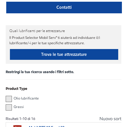
Contatti
Quali lubrificanti per le attrezzature
Il Product Selector Mobil Serv℠ ti aiuterà ad individuare il/i
lubrificante/-i per le tue specifiche attrezzature.
Trova le tue attrezzature
Restringi la tua ricerca usando i filtri sotto.
Product Type
Olio lubrificante
Grassi
Nuovo sort
Risultati
1
-
10
di
16