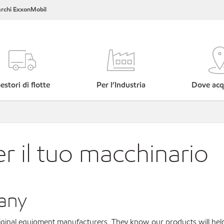
rchi ExxonMobil
estori di flotte
Per l’Industria
Dove acq
er il tuo macchinario
any
original equipment manufacturers. They know our products will hel