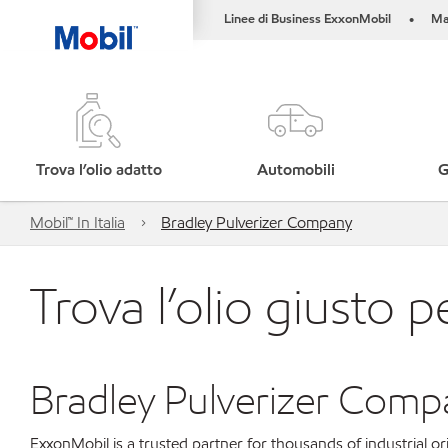
Linee di Business ExxonMobil
Ma
•
Trova l’olio adatto
Automobili
G
Mobil™ In Italia
Bradley Pulverizer Company
Trova l’olio giusto p
Bradley Pulverizer Comp
ExxonMobil is a trusted partner for thousands of industrial 