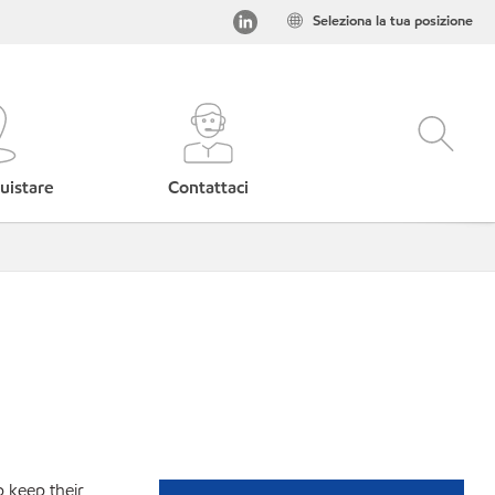
Seleziona la tua posizione
uistare
Contattaci
p keep their