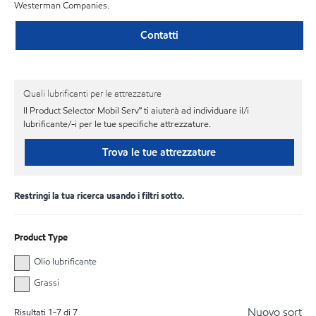
Westerman Companies.
Contatti
Quali lubrificanti per le attrezzature
Il Product Selector Mobil Serv℠ ti aiuterà ad individuare il/i
lubrificante/-i per le tue specifiche attrezzature.
Trova le tue attrezzature
Restringi la tua ricerca usando i filtri sotto.
Product Type
Olio lubrificante
Grassi
Nuovo sort
Risultati
1
-
7
di
7