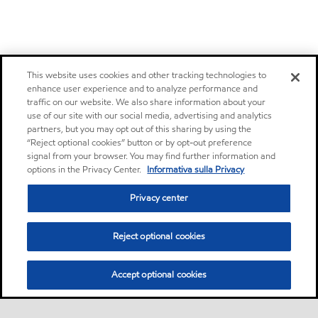
This website uses cookies and other tracking technologies to
enhance user experience and to analyze performance and
traffic on our website. We also share information about your
use of our site with our social media, advertising and analytics
partners, but you may opt out of this sharing by using the
“Reject optional cookies” button or by opt-out preference
signal from your browser. You may find further information and
options in the Privacy Center.
Informativa sulla Privacy
Privacy center
Reject optional cookies
Accept optional cookies