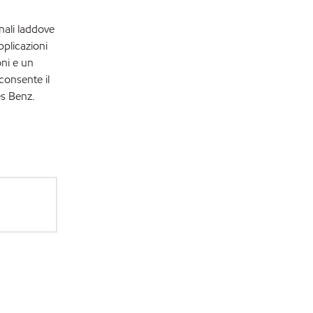
nali laddove
plicazioni
oni e un
consente il
es Benz.