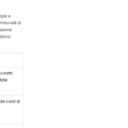
ppie e
ntervalli di
vazione
ludono:
cinetti
delle
ei costi di