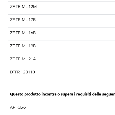
ZF TE-ML 12M
ZF TE-ML 17B
ZF TE-ML 16B
ZF TE-ML 19B
ZF TE-ML 21A
DTFR 12B110
Questo prodotto incontra o supera i requisiti delle seguenti
API GL-5