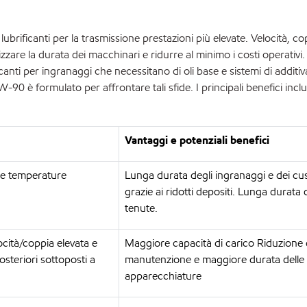
brificanti per la trasmissione prestazioni più elevate. Velocità, co
zare la durata dei macchinari e ridurre al minimo i costi operativi. I
icanti per ingranaggi che necessitano di oli base e sistemi di additi
-90 è formulato per affrontare tali sfide. I principali benefici inc
Vantaggi e potenziali benefici
alte temperature
Lunga durata degli ingranaggi e dei cus
grazie ai ridotti depositi. Lunga durata 
tenute.
ocità/coppia elevata e
Maggiore capacità di carico Riduzione d
posteriori sottoposti a
manutenzione e maggiore durata delle
apparecchiature