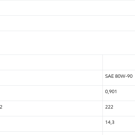
SAE 80W-90
0,901
92
222
14,3