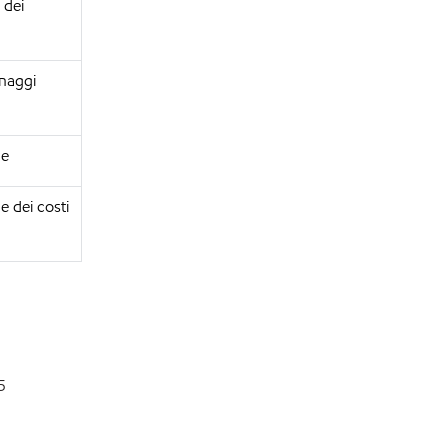
 dei
anaggi
ne
e dei costi
5