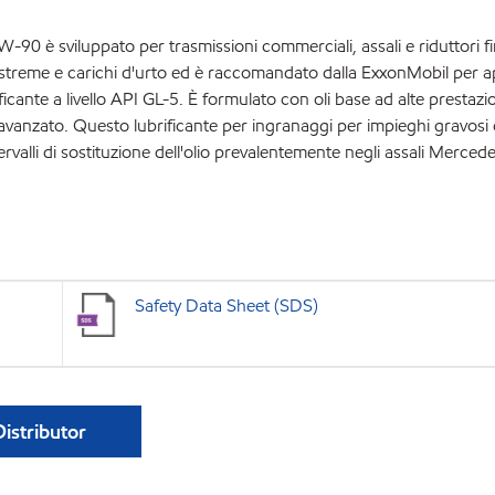
0 è sviluppato per trasmissioni commerciali, assali e riduttori fi
streme e carichi d'urto ed è raccomandato dalla ExxonMobil per ap
ificante a livello API GL-5. È formulato con oli base ad alte prestazi
 avanzato. Questo lubrificante per ingranaggi per impieghi gravosi 
valli di sostituzione dell'olio prevalentemente negli assali Merced
Safety Data Sheet (SDS)
Distributor