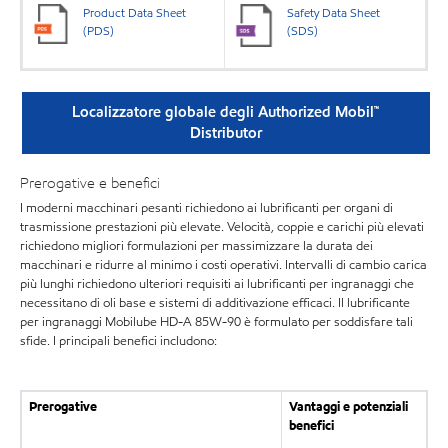
Product Data Sheet
Safety Data Sheet
(PDS)
(SDS)
Localizzatore globale degli Authorized Mobil™
Distributor
Prerogative e benefici
I moderni macchinari pesanti richiedono ai lubrificanti per organi di
trasmissione prestazioni più elevate. Velocità, coppie e carichi più elevati
richiedono migliori formulazioni per massimizzare la durata dei
macchinari e ridurre al minimo i costi operativi. Intervalli di cambio carica
più lunghi richiedono ulteriori requisiti ai lubrificanti per ingranaggi che
necessitano di oli base e sistemi di additivazione efficaci. Il lubrificante
per ingranaggi Mobilube HD-A 85W-90 è formulato per soddisfare tali
sfide. I principali benefici includono:
Prerogative
Vantaggi e potenziali
benefici