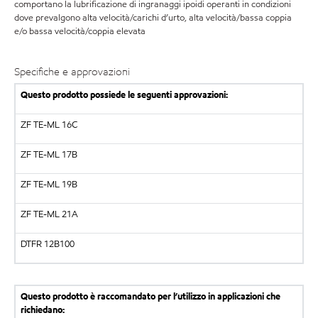
comportano la lubrificazione di ingranaggi ipoidi operanti in condizioni
dove prevalgono alta velocità/carichi d’urto, alta velocità/bassa coppia
e/o bassa velocità/coppia elevata
Specifiche e approvazioni
Questo prodotto possiede le seguenti approvazioni:
ZF TE-ML 16C
ZF TE-ML 17B
ZF TE-ML 19B
ZF TE-ML 21A
DTFR 12B100
Questo prodotto è raccomandato per l’utilizzo in applicazioni che
richiedano: