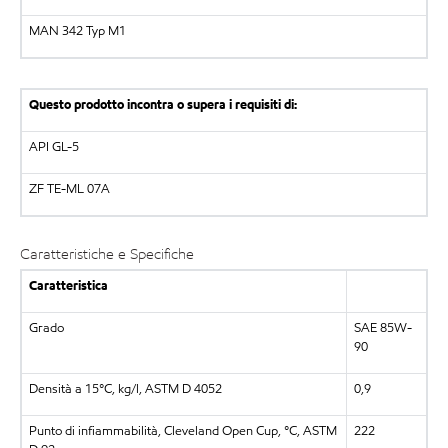
MAN 342 Typ M1
Questo prodotto incontra o supera i requisiti di:
API GL-5
ZF TE-ML 07A
Caratteristiche e Specifiche
Caratteristica
Grado
SAE 85W-
90
Densità a 15°C, kg/l, ASTM D 4052
0,9
Punto di infiammabilità, Cleveland Open Cup, °C, ASTM
222