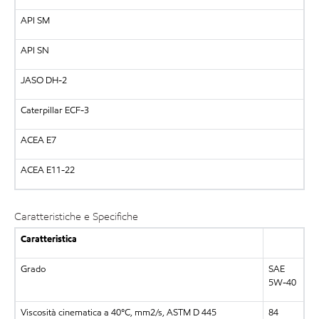
API SM
API SN
JASO DH-2
Caterpillar ECF-3
ACEA E7
ACEA E11-22
Caratteristiche e Specifiche
Caratteristica
Grado
SAE
5W-40
Viscosità cinematica a 40°C, mm2/s, ASTM D 445
84