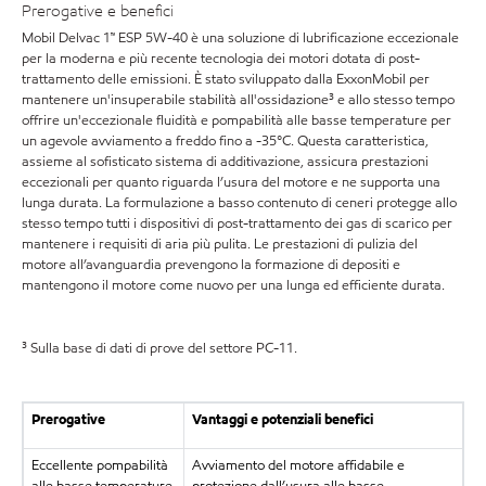
Prerogative e benefici
Mobil Delvac 1™ ESP 5W-40 è una soluzione di lubrificazione eccezionale
per la moderna e più recente tecnologia dei motori dotata di post-
trattamento delle emissioni. È stato sviluppato dalla ExxonMobil per
mantenere un'insuperabile stabilità all'ossidazione³ e allo stesso tempo
offrire un'eccezionale fluidità e pompabilità alle basse temperature per
un agevole avviamento a freddo fino a -35°C. Questa caratteristica,
assieme al sofisticato sistema di additivazione, assicura prestazioni
eccezionali per quanto riguarda l’usura del motore e ne supporta una
lunga durata. La formulazione a basso contenuto di ceneri protegge allo
stesso tempo tutti i dispositivi di post-trattamento dei gas di scarico per
mantenere i requisiti di aria più pulita. Le prestazioni di pulizia del
motore all’avanguardia prevengono la formazione di depositi e
mantengono il motore come nuovo per una lunga ed efficiente durata.
³ Sulla base di dati di prove del settore PC-11.
Prerogative
Vantaggi e potenziali benefici
Eccellente pompabilità
Avviamento del motore affidabile e
alle basse temperature
protezione dall’usura alle basse