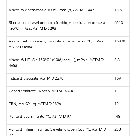
Viscosità cinematica a 100°C, mm2/s, ASTM D 445
13,8
Simulatore di avviamento a freddo, viscosità apparente a
6510
-30°C, mPa.s, ASTM D 5293
Viscosimetro rotativo, viscosità apparente, -35°C, mPa.s,
16800
ASTM D 4684
Viscosità HTHS a 150°C 1x10(6) sec(-1), mPa.s, ASTM D
3,8
4683
Indice di viscosità, ASTM D 2270
169
Ceneri solfatate, % peso, ASTM D 874
1
TBN, mg KOH/g, ASTM D 2896
12
Punto di scorrimento, °C, ASTM D 97
-48
Punto di infiammabilità, Cleveland Open Cup, °C, ASTM D
233
92