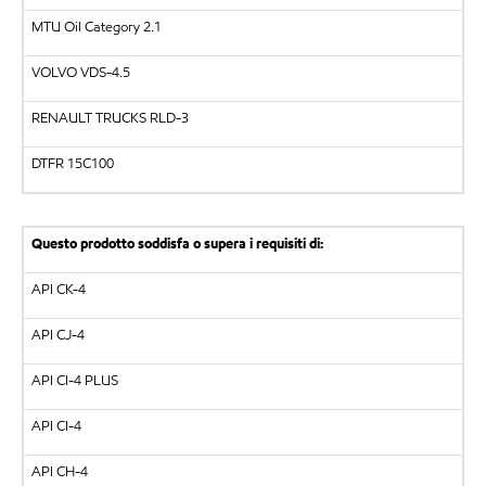
MTU Oil Category 2.1
VOLVO VDS-4.5
RENAULT TRUCKS RLD-3
DTFR 15C100
Questo prodotto soddisfa o supera i requisiti di:
API CK-4
API CJ-4
API CI-4 PLUS
API CI-4
API CH-4