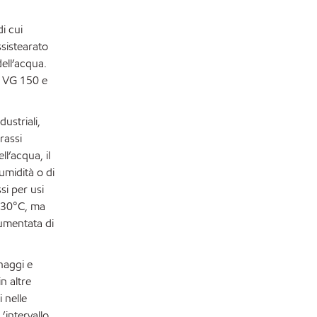
i cui
ossistearato
ell’acqua.
O VG 150 e
ustriali,
rassi
l’acqua, il
umidità o di
si per usi
 130°C, ma
aumentata di
naggi e
n altre
 nelle
’intervallo