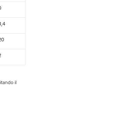
0
3,4
20
2
itando il