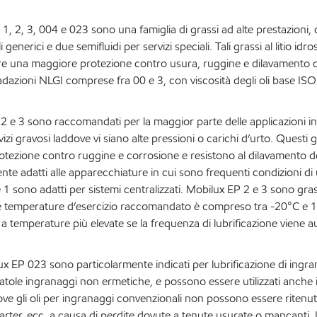
 1, 2, 3, 004 e 023 sono una famiglia di grassi ad alte prestazioni, d
 generici e due semifluidi per servizi speciali. Tali grassi al litio idr
ire una maggiore protezione contro usura, ruggine e dilavamento d
radazioni NLGI comprese fra 00 e 3, con viscosità degli oli base IS
 2 e 3 sono raccomandati per la maggior parte delle applicazioni ind
zi gravosi laddove vi siano alte pressioni o carichi d’urto. Questi g
otezione contro ruggine e corrosione e resistono al dilavamento del
nte adatti alle apparecchiature in cui sono frequenti condizioni di 
1 sono adatti per sistemi centralizzati. Mobilux EP 2 e 3 sono gras
delle temperature d’esercizio raccomandato è compreso tra -20°C e
 a temperature più elevate se la frequenza di lubrificazione viene 
 EP 023 sono particolarmente indicati per lubrificazione di ingra
catole ingranaggi non ermetiche, e possono essere utilizzati anche i
dove gli oli per ingranaggi convenzionali non possono essere ritenuti
arter, ecc. a causa di perdite dovute a tenute usurate o mancanti. L