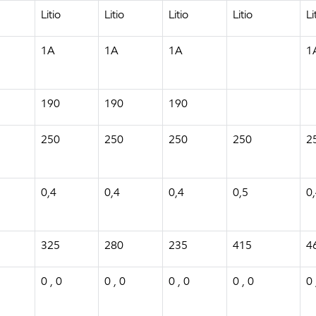
Litio
Litio
Litio
Litio
Li
1A
1A
1A
1
190
190
190
250
250
250
250
2
0,4
0,4
0,4
0,5
0
325
280
235
415
4
0 , 0
0 , 0
0 , 0
0 , 0
0 