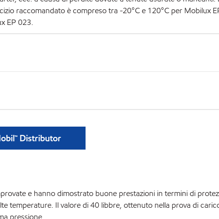
rcizio raccomandato è compreso tra -20°C e 120°C per Mobilux E
ux EP 023.
bil™ Distributor
provate e hanno dimostrato buone prestazioni in termini di protez
te temperature. Il valore di 40 libbre, ottenuto nella prova di cari
ema pressione.