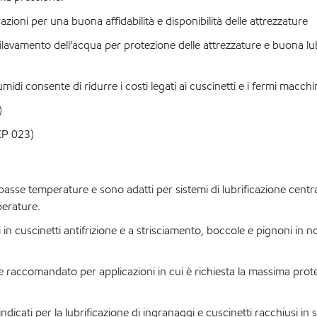
azioni per una buona affidabilità e disponibilità delle attrezzature
dilavamento dell’acqua per protezione delle attrezzature e buona lu
midi consente di ridurre i costi legati ai cuscinetti e i fermi macchi
)
 EP 023)
se temperature e sono adatti per sistemi di lubrificazione central
perature.
uscinetti antifrizione e a strisciamento, boccole e pignoni in n
raccomandato per applicazioni in cui è richiesta la massima prot
ti per la lubrificazione di ingranaggi e cuscinetti racchiusi in 