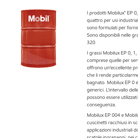
I prodotti Mobilux™ EP 0,
quattro per usi industriali
sono formulati per forn
Sono disponibili nelle g
320.
I grassi Mobilux EP 0, 1,
comprese quelle per servi
offrono un’eccellente pr
che li rende particolarme
bagnato. Mobilux EP 0 e 
generici. L'intervallo 
possono essere utilizzati
conseguenza.
Mobilux EP 004 e Mobilux
cuscinetti racchiusi in s
applicazioni industriali 
scatole ingranaggi, nei c