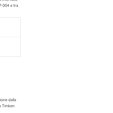
P 004 e tra
ione dalla
co Timken