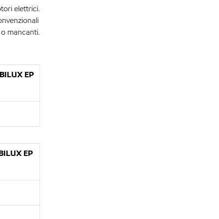
ri elettrici.
onvenzionali
e o mancanti.
BILUX EP
ILUX EP