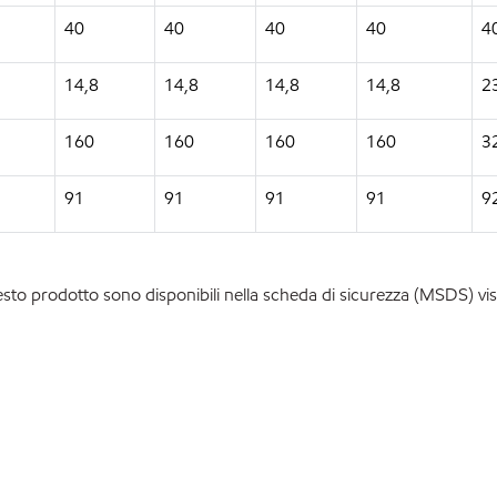
40
40
40
40
4
14,8
14,8
14,8
14,8
2
160
160
160
160
3
91
91
91
91
9
esto prodotto sono disponibili nella scheda di sicurezza (MSDS) vis