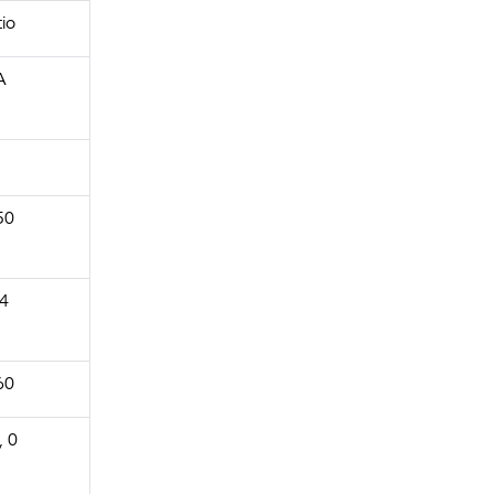
tio
A
50
,4
60
, 0