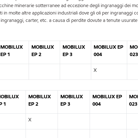
cchine minerarie sotterranee ad eccezione degli ingranaggi dei moto
n molte altre applicazioni industriali dove gli oli per ingranaggi c
ngranaggi, carter, etc. a causa di perdite dovute a tenute usurat
MOBILUX
MOBILUX
MOBILUX
MOBILUX EP
MO
EP 1
EP 2
EP 3
004
023
X
OBILUX
MOBILUX
MOBILUX
MOBILUX EP
MOB
P 1
EP 2
EP 3
004
023
X