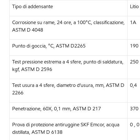
Tipo di addensante
Litio
Corrosione su rame, 24 ore, a 100°C, classificazione,
1A
ASTM D 4048
Punto di goccia, °C, ASTM D2265
190
Test pressione estrema a 4 sfere, punto di saldatura,
250
kgf, ASTM D 2596
Test usura a 4 sfere, diametro d’usura, mm, ASTM D
0,4
2266
Penetrazione, 60X, 0,1 mm, ASTM D 217
370
Prova di protezione antiruggine SKF Emcor, acqua
0 , 0
distillata, ASTM D 6138