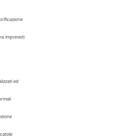
brificazione
na imprevisti
izzati ed
ormali
ezione
scatole