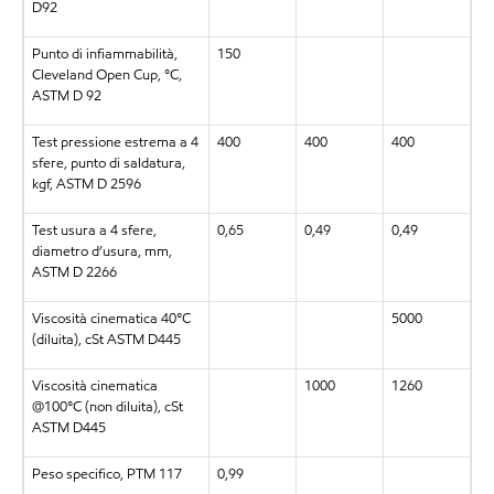
D92
Punto di infiammabilità,
150
Cleveland Open Cup, °C,
ASTM D 92
Test pressione estrema a 4
400
400
400
sfere, punto di saldatura,
kgf, ASTM D 2596
Test usura a 4 sfere,
0,65
0,49
0,49
diametro d’usura, mm,
ASTM D 2266
Viscosità cinematica 40°C
5000
(diluita), cSt ASTM D445
Viscosità cinematica
1000
1260
@100°C (non diluita), cSt
ASTM D445
Peso specifico, PTM 117
0,99