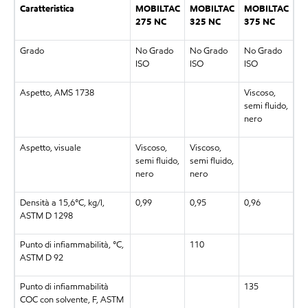
Caratteristica
MOBILTAC
MOBILTAC
MOBILTAC
275 NC
325 NC
375 NC
Grado
No Grado
No Grado
No Grado
ISO
ISO
ISO
Aspetto, AMS 1738
Viscoso,
semi fluido,
nero
Aspetto, visuale
Viscoso,
Viscoso,
semi fluido,
semi fluido,
nero
nero
Densità a 15,6°C, kg/l,
0,99
0,95
0,96
ASTM D 1298
Punto di infiammabilità, °C,
110
ASTM D 92
Punto di infiammabilità
135
COC con solvente, F, ASTM