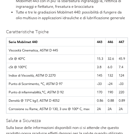
Mobilmet 443 con in piu' la sbarbatura ingranaggi la, rettifica di
ingranaggi e fiettature, fresatura e brocciatura
Tutte e tre le gradiazioni Mobilmet 440: possibilità di fungere da
olio multiuso in applicazioni idrauliche e di lubrificazione generale
Caratteristiche Tipiche
Serie Mobilmet 440
443
446
447
Viscosità Cinematica, ASTM D 445
cSt @ 40°C
15.3
32.6
45.9
cSt @ 100°C
3.8
6.0
7.4
Indice di Viscosità, ASTM D 2270
145
132
124
Punto di Scorrimento, °C, ASTM D 97
-33
-24
-33
Punto di infiammabilità,°C, ASTM D 92
170
190
220
Densità @ 15°C kg/l, ASTM D 4052
0.86
0.88
0.89
Corrosione su Rame, ASTM D 130, 3 ore @ 100° C, max
2A
2A
2A
Salute a Sicurezza
Sulla base delle informazioni disponibili non ci si attende che questo
prodotto possa produrre effetti dannosi per la salute quando utilizzato