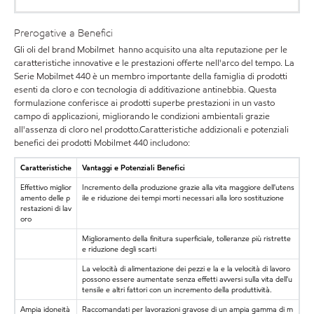
Prerogative a Benefici
Gli oli del brand Mobilmet hanno acquisito una alta reputazione per le
caratteristiche innovative e le prestazioni offerte nell'arco del tempo. La
Serie Mobilmet 440 è un membro importante della famiglia di prodotti
esenti da cloro e con tecnologia di additivazione antinebbia. Questa
formulazione conferisce ai prodotti superbe prestazioni in un vasto
campo di applicazioni, migliorando le condizioni ambientali grazie
all'assenza di cloro nel prodotto.Caratteristiche addizionali e potenziali
benefici dei prodotti Mobilmet 440 includono:
Caratteristiche
Vantaggi e Potenziali Benefici
Effettivo miglior
Incremento della produzione grazie alla vita maggiore dell'utens
amento delle p
ile e riduzione dei tempi morti necessari alla loro sostituzione
restazioni di lav
oro
Miglioramento della finitura superficiale, tolleranze più ristrette
e riduzione degli scarti
La velocità di alimentazione dei pezzi e la e la velocità di lavoro
possono essere aumentate senza effetti avversi sulla vita dell'u
tensile e altri fattori con un incremento della produttività.
Ampia idoneità
Raccomandati per lavorazioni gravose di un ampia gamma di m