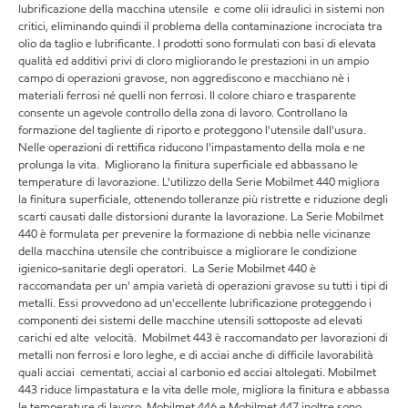
lubrificazione della macchina utensile e come olii idraulici in sistemi non
critici, eliminando quindi il problema della contaminazione incrociata tra
olio da taglio e lubrificante. I prodotti sono formulati con basi di elevata
qualità ed additivi privi di cloro migliorando le prestazioni in un ampio
campo di operazioni gravose, non aggrediscono e macchiano nè i
materiali ferrosi né quelli non ferrosi. Il colore chiaro e trasparente
consente un agevole controllo della zona di lavoro. Controllano la
formazione del tagliente di riporto e proteggono l'utensile dall'usura.
Nelle operazioni di rettifica riducono l'impastamento della mola e ne
prolunga la vita. Migliorano la finitura superficiale ed abbassano le
temperature di lavorazione. L'utilizzo della Serie Mobilmet 440 migliora
la finitura superficiale, ottenendo tolleranze più ristrette e riduzione degli
scarti causati dalle distorsioni durante la lavorazione. La Serie Mobilmet
440 è formulata per prevenire la formazione di nebbia nelle vicinanze
della macchina utensile che contribuisce a migliorare le condizione
igienico-sanitarie degli operatori. La Serie Mobilmet 440 è
raccomandata per un' ampia varietà di operazioni gravose su tutti i tipi di
metalli. Essi provvedono ad un'eccellente lubrificazione proteggendo i
componenti dei sistemi delle macchine utensili sottoposte ad elevati
carichi ed alte velocità. Mobilmet 443 è raccomandato per lavorazioni di
metalli non ferrosi e loro leghe, e di acciai anche di difficile lavorabilità
quali acciai cementati, acciai al carbonio ed acciai altolegati. Mobilmet
443 riduce limpastatura e la vita delle mole, migliora la finitura e abbassa
le temperature di lavoro. Mobilmet 446 e Mobilmet 447 inoltre sono