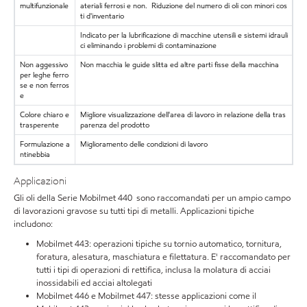
multifunzionale
ateriali ferrosi e non. Riduzione del numero di oli con minori cos
ti d'inventario
Indicato per la lubrificazione di macchine utensili e sistemi idrauli
ci eliminando i problemi di contaminazione
Non aggessivo
Non macchia le guide slitta ed altre parti fisse della macchina
per leghe ferro
se e non ferros
e
Colore chiaro e
Migliore visualizzazione dell'area di lavoro in relazione della tras
trasperente
parenza del prodotto
Formulazione a
Miglioramento delle condizioni di lavoro
ntinebbia
Applicazioni
Gli oli della Serie Mobilmet 440 sono raccomandati per un ampio campo
di lavorazioni gravose su tutti tipi di metalli. Applicazioni tipiche
includono:
Mobilmet 443: operazioni tipiche su tornio automatico, tornitura,
foratura, alesatura, maschiatura e filettatura. E' raccomandato per
tutti i tipi di operazioni di rettifica, inclusa la molatura di acciai
inossidabili ed acciai altolegati
Mobilmet 446 e Mobilmet 447: stesse applicazioni come il