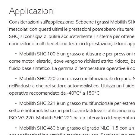
Applicazioni
Considerazioni sull'applicazione: Sebbene i grassi Mobilith SHC
mescolati con questi ultimi le prestazioni potrebbero risulta
SHC, si consiglia di pulire accuratamente il sistema per ottene
condividono molti benefici in termini di prestazioni, le loro ap
• Mobilith SHC 100 è un grasso antiusura e per pressioni es
come motori elettrici, dove vengono richiesti attrito ridotto
fluido base sintetico. La gamma di temperature operative è c
• Mobilith SHC 220 è un grasso multifunzionale di grado NL
nell'industria che nel settore automobilistico. Utilizza un flu
operative raccomandato da -40°C* a 150°C.
• Mobilith SHC 221 è un grasso multifunzionale per estreme 
settore automobilistico, in particolare laddove si utilizzano impi
ISO VG 220. Mobilith SHC 221 ha un intervallo di temperatu
• Mobilith SHC 460 è un grasso di grado NLGI 1.5 con un f