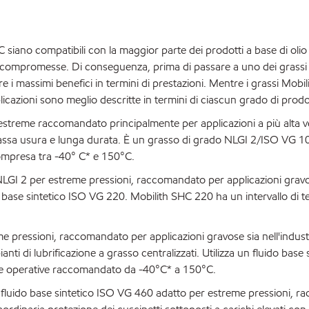
 siano compatibili con la maggior parte dei prodotti a base di olio
re compromesse. Di conseguenza, prima di passare a uno dei grassi
re i massimi benefici in termini di prestazioni. Mentre i grassi Mobi
plicazioni sono meglio descritte in termini di ciascun grado di prodo
treme raccomandato principalmente per applicazioni a più alta ve
, bassa usura e lunga durata. È un grasso di grado NLGI 2/ISO VG 
ompresa tra -40° C* e 150°C.
GI 2 per estreme pressioni, raccomandato per applicazioni gravo
ido base sintetico ISO VG 220. Mobilith SHC 220 ha un intervallo di
pressioni, raccomandato per applicazioni gravose sia nell'indust
anti di lubrificazione a grasso centralizzati. Utilizza un fluido base 
re operative raccomandato da -40°C* a 150°C.
luido base sintetico ISO VG 460 adatto per estreme pressioni, 