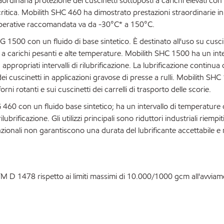
ordinaria protezione dei cuscinetti sottoposti a carichi elevati con 
 critica. Mobilith SHC 460 ha dimostrato prestazioni straordinarie in 
operative raccomandata va da -30°C* a 150°C.
0 con un fluido di base sintetico. È destinato all'uso su cuscin
a carichi pesanti e alte temperature. Mobilith SHC 1500 ha un inte
opriati intervalli di rilubrificazione. La lubrificazione continua 
i cuscinetti in applicazioni gravose di presse a rulli. Mobilith SH
orni rotanti e sui cuscinetti dei carrelli di trasporto delle scorie.
 con un fluido base sintetico; ha un intervallo di temperature 
rificazione. Gli utilizzi principali sono riduttori industriali riempit
nzionali non garantiscono una durata del lubrificante accettabile e
STM D 1478 rispetto ai limiti massimi di 10.000/1000 gcm all'avviam