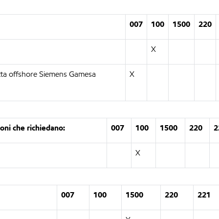
007
100
1500
220
X
retta offshore Siemens Gamesa
X
oni che richiedano:
007
100
1500
220
2
X
007
100
1500
220
221