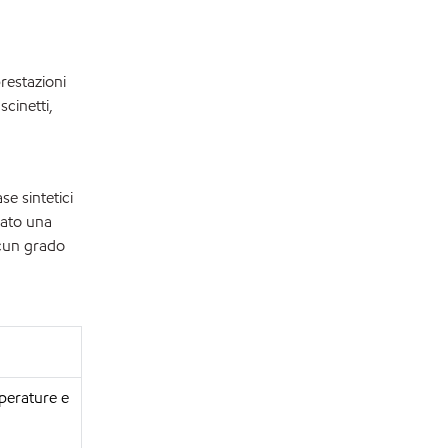
prestazioni
cinetti,
se sintetici
pato una
ascun grado
perature e