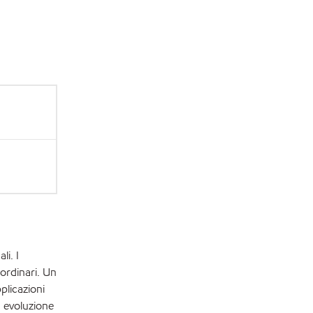
li. I
ordinari. Un
pplicazioni
a evoluzione