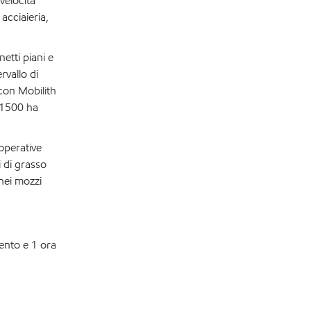
velocità
acciaieria,
etti piani e
rvallo di
con Mobilith
C 1500 ha
operative
i di grasso
 nei mozzi
ento e 1 ora