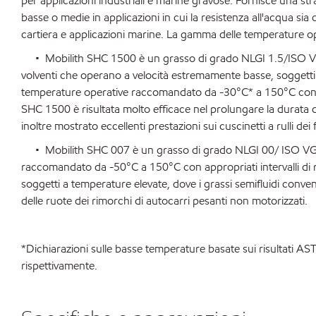
per applicazioni industriali e marine gravose. Fornisce una stra
basse o medie in applicazioni in cui la resistenza all'acqua sia
cartiera e applicazioni marine. La gamma delle temperature 
• Mobilith SHC 1500 è un grasso di grado NLGI 1.5/ISO VG 150
volventi che operano a velocità estremamente basse, soggetti 
temperature operative raccomandato da -30°C* a 150°C con appr
SHC 1500 è risultata molto efficace nel prolungare la durata de
inoltre mostrato eccellenti prestazioni sui cuscinetti a rulli dei f
• Mobilith SHC 007 è un grasso di grado NLGI 00/ ISO VG 460
raccomandato da -50°C a 150°C con appropriati intervalli di rilub
soggetti a temperature elevate, dove i grassi semifluidi conve
delle ruote dei rimorchi di autocarri pesanti non motorizzati.
*Dichiarazioni sulle basse temperature basate sui risultati A
rispettivamente.