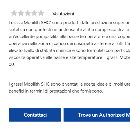
Valutazioni
I grassi Mobilith SHC™ sono prodotti dalle prestazioni superior
sintetica con quelle di un addensante al litio complesso di alta qu
un'eccellente pompabilità alle basse temperature e una coppia
operative nella zona di carico dei cuscinetti a sfere e a rulli. L
elevato livello di stabilità chimica e sono formulati con parti
viscosità operativa alle basse e alte temperature. I grassi Mob
00.
I grassi Mobilith SHC sono diventati la scelta ideale di molti uten
benefici in termini di prestazioni che forniscono.
Contattaci
Trova un Authorized Mo