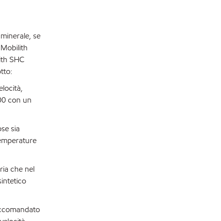
 minerale, se
 Mobilith
lith SHC
tto:
locità,
100 con un
se sia
 temperature
ria che nel
sintetico
raccomandato