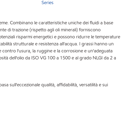
Series
reme. Combinano le caratteristiche uniche dei fluidi a base
ente di trazione (rispetto agli oli minerali) forniscono
tenziali risparmi energetici e possono ridurre le temperature
tabilità strutturale e resistenza all'acqua. I grassi hanno un
ne contro l'usura, la ruggine e la corrosione e un'adeguata
scosità dell'olio da ISO VG 100 a 1500 e al grado NLGI da 2 a
sa sull'eccezionale qualità, affidabilità, versatilità e sui