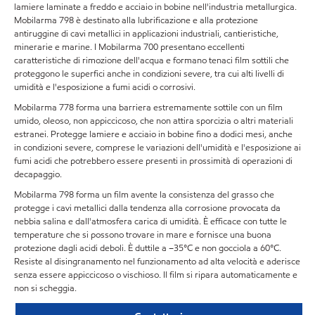
lamiere laminate a freddo e acciaio in bobine nell'industria metallurgica.
Mobilarma 798 è destinato alla lubrificazione e alla protezione
antiruggine di cavi metallici in applicazioni industriali, cantieristiche,
minerarie e marine. I Mobilarma 700 presentano eccellenti
caratteristiche di rimozione dell'acqua e formano tenaci film sottili che
proteggono le superfici anche in condizioni severe, tra cui alti livelli di
umidità e l'esposizione a fumi acidi o corrosivi.
Mobilarma 778 forma una barriera estremamente sottile con un film
umido, oleoso, non appiccicoso, che non attira sporcizia o altri materiali
estranei. Protegge lamiere e acciaio in bobine fino a dodici mesi, anche
in condizioni severe, comprese le variazioni dell'umidità e l'esposizione ai
fumi acidi che potrebbero essere presenti in prossimità di operazioni di
decapaggio.
Mobilarma 798 forma un film avente la consistenza del grasso che
protegge i cavi metallici dalla tendenza alla corrosione provocata da
nebbia salina e dall'atmosfera carica di umidità. È efficace con tutte le
temperature che si possono trovare in mare e fornisce una buona
protezione dagli acidi deboli. È duttile a –35°C e non gocciola a 60°C.
Resiste al disingranamento nel funzionamento ad alta velocità e aderisce
senza essere appiccicoso o vischioso. Il film si ripara automaticamente e
non si scheggia.