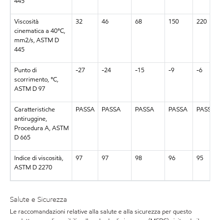
445
Viscosità
32
46
68
150
220
cinematica a 40°C,
mm2/s, ASTM D
445
Punto di
-27
-24
-15
-9
-6
scorrimento, °C,
ASTM D 97
Caratteristiche
PASSA
PASSA
PASSA
PASSA
PASSA
antiruggine,
Procedura A, ASTM
D 665
Indice di viscosità,
97
97
98
96
95
ASTM D 2270
Salute e Sicurezza
Le raccomandazioni relative alla salute e alla sicurezza per questo