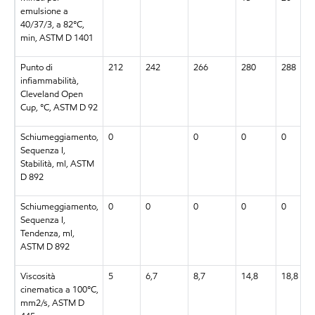
emulsione a
40/37/3, a 82°C,
min, ASTM D 1401
Punto di
212
242
266
280
288
infiammabilità,
Cleveland Open
Cup, °C, ASTM D 92
Schiumeggiamento,
0
0
0
0
Sequenza I,
Stabilità, ml, ASTM
D 892
Schiumeggiamento,
0
0
0
0
0
Sequenza I,
Tendenza, ml,
ASTM D 892
Viscosità
5
6,7
8,7
14,8
18,8
cinematica a 100°C,
mm2/s, ASTM D