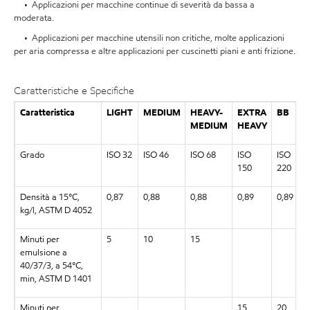
• Applicazioni per macchine continue di severità da bassa a
moderata.
• Applicazioni per macchine utensili non critiche, molte applicazioni
per aria compressa e altre applicazioni per cuscinetti piani e anti frizione.
Caratteristiche e Specifiche
Caratteristica
LIGHT
MEDIUM
HEAVY-
EXTRA
BB
MEDIUM
HEAVY
Grado
ISO 32
ISO 46
ISO 68
ISO
ISO
150
220
Densità a 15°C,
0,87
0,88
0,88
0,89
0,89
kg/l, ASTM D 4052
Minuti per
5
10
15
emulsione a
40/37/3, a 54°C,
min, ASTM D 1401
Minuti per
15
20