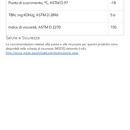
Punto di scorrimento, °C, ASTM D 97
-18
TBN, mg KOH/g, ASTM D 2896
5.6
Indice di viscosità, ASTM D 2270
150
Salute e Sicurezza
Le raccomandazioni relative alla salute e alla sicurezza per questo prodotto sono
disponibili nella scheda di sicurezza (MSDS) visitando il sito
http://www.msds.exxonmobil.com/psims/psims.aspx