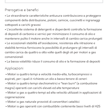
Prerogative e benefici
• Le straordinarie caratteristiche antiusura contribuiscono a proteggere
componenti della distribuzione, pistoni, camicie, cuscinetti e ingranaggi
sottoposti a carichi gravosi
• L'eccellente sistema di detergenti e disperdenti controlla la formazione
di depositi di carbonio e vernici per minimizzare il consumo di olio e
mantenere pulito il motore anche in intervalli di cambio carica prolungati
• Le eccezionali stabilità all'ossidazione, resistenza alla nitrazione e
stabilità termica forniscono la possibilità di prolungare gli intervalli di
cambio carica da quattro a otto volte quelli degli oli per motori a gas
convenzionali
• La bassa volatilità riduce il consumo di olio e la formazione di depositi
Applicazioni
• Motori a quattro tempi a velocità medio-alta, turbocompressi o
aspirati, per i quali è richiesto un olio a basso tenore di ceneri
• Motori a quattro tempi stechiometrici e “lean burn” (a combustione
magra) operanti con carichi elevati ed alte temperature
• Motori a gas a quattro tempi ad alta velocità utilizzati in applicazioni di
cogenerazione
• Motori a gas naturale provvisti di convertitori catalitici
• Motori a gas operanti con combustibile contenente bassi livelli di H2S