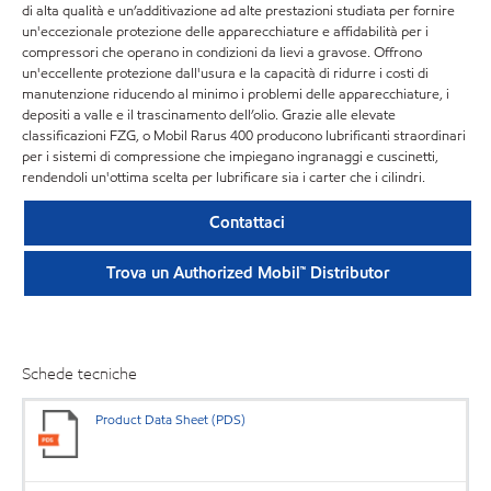
di alta qualità e un’additivazione ad alte prestazioni studiata per fornire
un'eccezionale protezione delle apparecchiature e affidabilità per i
compressori che operano in condizioni da lievi a gravose. Offrono
un'eccellente protezione dall'usura e la capacità di ridurre i costi di
manutenzione riducendo al minimo i problemi delle apparecchiature, i
depositi a valle e il trascinamento dell’olio. Grazie alle elevate
classificazioni FZG, o Mobil Rarus 400 producono lubrificanti straordinari
per i sistemi di compressione che impiegano ingranaggi e cuscinetti,
rendendoli un'ottima scelta per lubrificare sia i carter che i cilindri.
Contattaci
Trova un Authorized Mobil™ Distributor
Schede tecniche
Product Data Sheet (PDS)