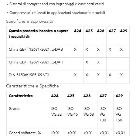
• Sistemi di compressori con ingranaggi e cuscinetti critici
• Compressori utilizzati in applicazioni stazionarie e mobili
Specifiche e approvazioni
Questo prodotto incontra o supera
424
425
426
427
429
i requisiti di:
China GB/T 12691-2021, L-DAB
X
X
X
X
X
China GB/T 12691-2021, L-DAH
X
X
DIN 51506:1985-09 VDL
X
X
X
X
X
Caratteristiche e Specifiche
Caratteristica
424
425
426
427
429
Grado
ISO
ISO
ISO
ISO
ISO
VG 32
VG 46
VG 68
VG
VG
100
150
Ceneri solfatate, %
‹0,01
<0,01
<0,01
<0,01
<0,01