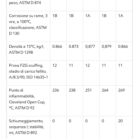
peso, ASTM D 874
Corrosione su rame, 3
1B
1B
1A
1B
1A
ore, a 100°C,
classificazione, ASTM
D 130
Densità a 15°C, kg/l,
0.866
0.873
0,877
0,879
0.866
ASTM D 1298
Prova FZG scuffing,
12
11
12
11
11
stadio di carico fallito,
A/8.3/90, ISO 14635-1
Punto di
236
238
251
264
269
infiammabilità,
Cleveland Open Cup,
°C, ASTM D 92
Schiumeggiamento,
0
0
0
0
20
sequenza I; stabilità,
ml, ASTM D 892