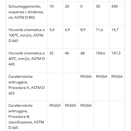
Schiumeggiamento,
10
20
0
30
430
sequenza I, tendenza,
ml, ASTM D 892
Viscosità cinematica a
5,4
6,9
8,9
11,6
14,7
100°C, mm2/s, ASTM
D 445
Viscosità cinematica a
32
46
68
104,6
147,3
40°C, mm2/s, ASTM D
445
Caratteristiche
PASSA
PASSA
PASSA
antiruggine,
Procedura A, ASTM D
665
Caratteristiche
PASSA
PASSA
PASSA
antiruggine,
Procedura B,
classificazione, ASTM
D 665