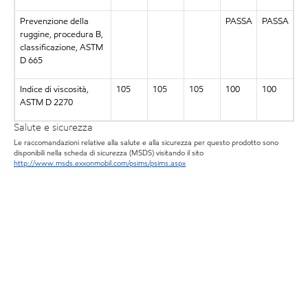
Prevenzione della
PASSA
PASSA
ruggine, procedura B,
classificazione, ASTM
D 665
Indice di viscosità,
105
105
105
100
100
ASTM D 2270
Salute e sicurezza
Le raccomandazioni relative alla salute e alla sicurezza per questo prodotto sono
disponibili nella scheda di sicurezza (MSDS) visitando il sito
http://www.msds.exxonmobil.com/psims/psims.aspx