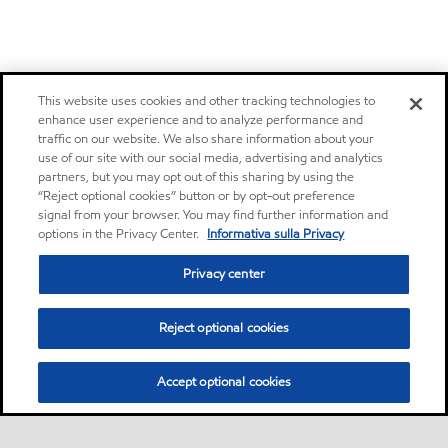
This website uses cookies and other tracking technologies to
enhance user experience and to analyze performance and
traffic on our website. We also share information about your
use of our site with our social media, advertising and analytics
partners, but you may opt out of this sharing by using the
“Reject optional cookies” button or by opt-out preference
signal from your browser. You may find further information and
options in the Privacy Center.
Informativa sulla Privacy
Privacy center
Reject optional cookies
Accept optional cookies