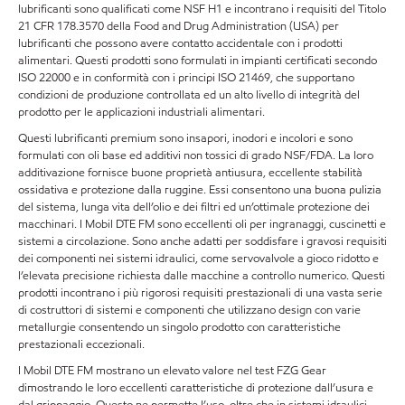
lubrificanti sono qualificati come NSF H1 e incontrano i requisiti del Titolo
21 CFR 178.3570 della Food and Drug Administration (USA) per
lubrificanti che possono avere contatto accidentale con i prodotti
alimentari. Questi prodotti sono formulati in impianti certificati secondo
ISO 22000 e in conformità con i principi ISO 21469, che supportano
condizioni de produzione controllata ed un alto livello di integrità del
prodotto per le applicazioni industriali alimentari.
Questi lubrificanti premium sono insapori, inodori e incolori e sono
formulati con oli base ed additivi non tossici di grado NSF/FDA. La loro
additivazione fornisce buone proprietà antiusura, eccellente stabilità
ossidativa e protezione dalla ruggine. Essi consentono una buona pulizia
del sistema, lunga vita dell’olio e dei filtri ed un’ottimale protezione dei
macchinari. I Mobil DTE FM sono eccellenti oli per ingranaggi, cuscinetti e
sistemi a circolazione. Sono anche adatti per soddisfare i gravosi requisiti
dei componenti nei sistemi idraulici, come servovalvole a gioco ridotto e
l’elevata precisione richiesta dalle macchine a controllo numerico. Questi
prodotti incontrano i più rigorosi requisiti prestazionali di una vasta serie
di costruttori di sistemi e componenti che utilizzano design con varie
metallurgie consentendo un singolo prodotto con caratteristiche
prestazionali eccezionali.
I Mobil DTE FM mostrano un elevato valore nel test FZG Gear
dimostrando le loro eccellenti caratteristiche di protezione dall’usura e
dal grippaggio. Questo ne permette l’uso, oltre che in sistemi idraulici,