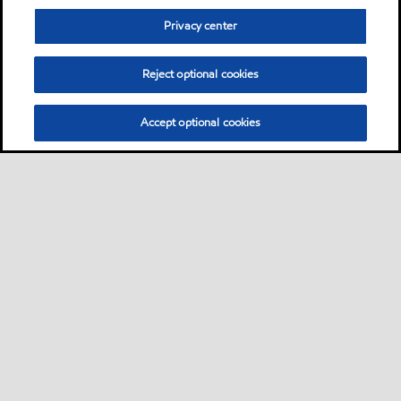
Privacy center
Reject optional cookies
Accept optional cookies
Sitemap
ExxonMobil Corporation
Contattaci
scheda prodotto
•
•
•
•