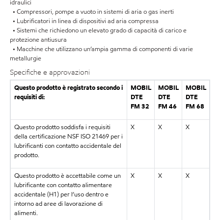
idraulici
• Compressori, pompe a vuoto in sistemi di aria o gas inerti
• Lubrificatori in linea di dispositivi ad aria compressa
• Sistemi che richiedono un elevato grado di capacità di carico e
protezione antiusura
• Macchine che utilizzano un’ampia gamma di componenti di varie
metallurgie
Specifiche e approvazioni
Questo prodotto è registrato secondo i
MOBIL
MOBIL
MOBIL
requisiti di:
DTE
DTE
DTE
FM 32
FM 46
FM 68
Questo prodotto soddisfa i requisiti
X
X
X
della certificazione NSF ISO 21469 per i
lubrificanti con contatto accidentale del
prodotto.
Questo prodotto è accettabile come un
X
X
X
lubrificante con contatto alimentare
accidentale (H1) per l’uso dentro e
intorno ad aree di lavorazione di
alimenti.