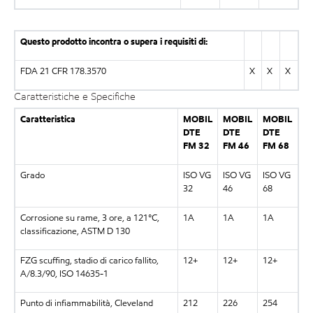
Questo prodotto incontra o supera i requisiti di:
FDA 21 CFR 178.3570
X
X
X
Caratteristiche e Specifiche
Caratteristica
MOBIL
MOBIL
MOBIL
DTE
DTE
DTE
FM 32
FM 46
FM 68
Grado
ISO VG
ISO VG
ISO VG
32
46
68
Corrosione su rame, 3 ore, a 121°C,
1A
1A
1A
classificazione, ASTM D 130
FZG scuffing, stadio di carico fallito,
12+
12+
12+
A/8.3/90, ISO 14635-1
Punto di infiammabilità, Cleveland
212
226
254