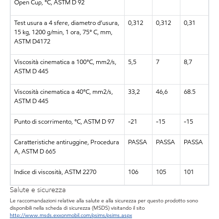
Open Cup, °C, ASTM D 92
Test usura a 4 sfere, diametro d’usura,
0,312
0,312
0,31
15 kg, 1200 g/min, 1 ora, 75° C, mm,
ASTM D4172
Viscosità cinematica a 100°C, mm2/s,
5,5
7
8,7
ASTM D 445
Viscosità cinematica a 40°C, mm2/s,
33,2
46,6
68.5
ASTM D 445
Punto di scorrimento, °C, ASTM D 97
-21
-15
-15
Caratteristiche antiruggine, Procedura
PASSA
PASSA
PASSA
A, ASTM D 665
Indice di viscosità, ASTM 2270
106
105
101
Salute e sicurezza
Le raccomandazioni relative alla salute e alla sicurezza per questo prodotto sono
disponibili nella scheda di sicurezza (MSDS) visitando il sito
http://www.msds.exxonmobil.com/psims/psims.aspx