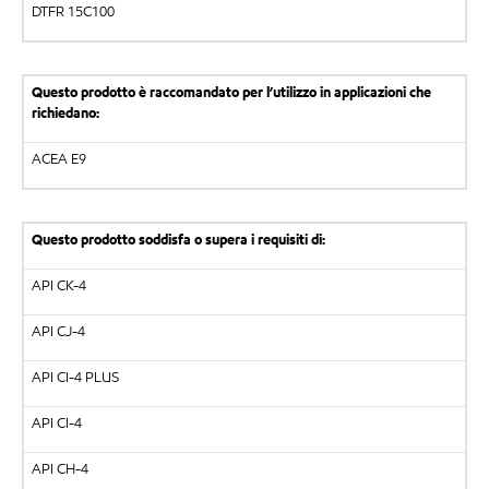
DTFR 15C100
Questo prodotto è raccomandato per l’utilizzo in applicazioni che
richiedano:
ACEA E9
Questo prodotto soddisfa o supera i requisiti di:
API CK-4
API CJ-4
API CI-4 PLUS
API CI-4
API CH-4