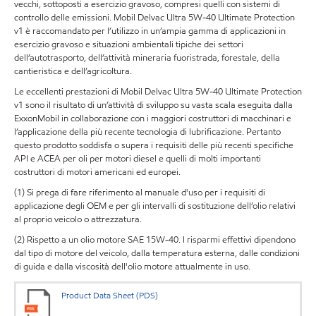
vecchi, sottoposti a esercizio gravoso, compresi quelli con sistemi di
controllo delle emissioni. Mobil Delvac Ultra 5W-40 Ultimate Protection
v1 è raccomandato per l’utilizzo in un’ampia gamma di applicazioni in
esercizio gravoso e situazioni ambientali tipiche dei settori
dell’autotrasporto, dell’attività mineraria fuoristrada, forestale, della
cantieristica e dell’agricoltura.
Le eccellenti prestazioni di Mobil Delvac Ultra 5W-40 Ultimate Protection
v1 sono il risultato di un’attività di sviluppo su vasta scala eseguita dalla
ExxonMobil in collaborazione con i maggiori costruttori di macchinari e
l’applicazione della più recente tecnologia di lubrificazione. Pertanto
questo prodotto soddisfa o supera i requisiti delle più recenti specifiche
API e ACEA per oli per motori diesel e quelli di molti importanti
costruttori di motori americani ed europei.
(1) Si prega di fare riferimento al manuale d'uso per i requisiti di
applicazione degli OEM e per gli intervalli di sostituzione dell’olio relativi
al proprio veicolo o attrezzatura.
(2) Rispetto a un olio motore SAE 15W-40. I risparmi effettivi dipendono
dal tipo di motore del veicolo, dalla temperatura esterna, dalle condizioni
di guida e dalla viscosità dell'olio motore attualmente in uso.
Product Data Sheet (PDS)