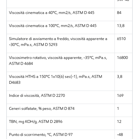
Viscosità cinematica a 40°C, mm2/s, ASTM D 445
84
Viscosità cinematica a 100°C, mm2/s, ASTM D 445
13,8
Simulatore di avviamento a freddo, viscosità apparente a
6510
-30°C, mPa.s, ASTM D 5293
Viscosimetro rotativo, viscosità apparente, -35°C, mPa.s,
16800
ASTM D 4684
Viscosità HTHS a 150°C 1x10(6) sec(-1), mPa.s, ASTM
3,8
D4683
Indice di viscosità, ASTM D 2270
169
Ceneri solfatate, % peso, ASTM D 874
1
TBN, mg KOH/g, ASTM D 2896
12
Punto di scorrimento, °C, ASTM D 97
-48