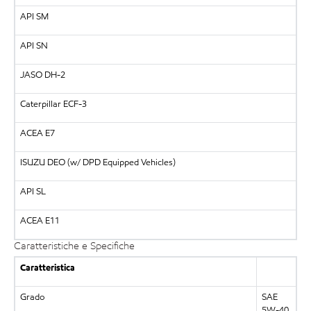
API SM
API SN
JASO DH-2
Caterpillar ECF-3
ACEA E7
ISUZU DEO (w/ DPD Equipped Vehicles)
API SL
ACEA E11
Caratteristiche e Specifiche
Caratteristica
Grado
SAE
5W-40