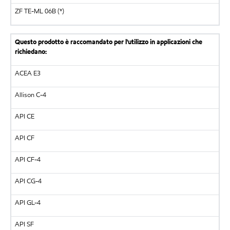
ZF TE-ML 06B (*)
Questo prodotto è raccomandato per l'utilizzo in applicazioni che
richiedano:
ACEA E3
Allison C-4
API CE
API CF
API CF-4
API CG-4
API GL-4
API SF