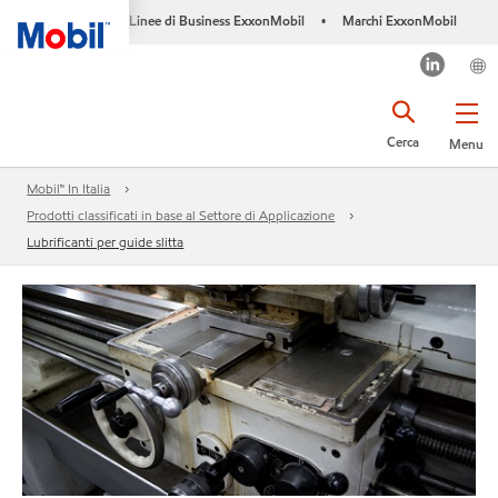
Linee di Business ExxonMobil
Marchi ExxonMobil
•
Cerca
Menu
Mobil™ In Italia
Prodotti classificati in base al Settore di Applicazione
Lubrificanti per guide slitta