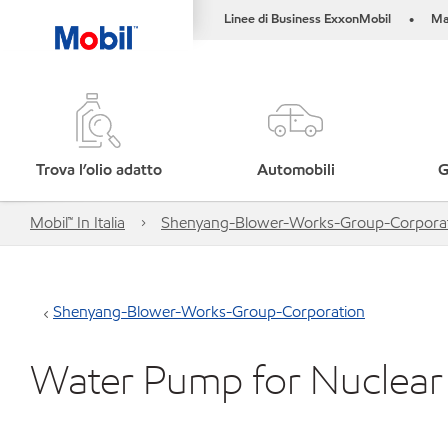
Linee di Business ExxonMobil
Ma
•
Trova l’olio adatto
Automobili
G
Mobil™ In Italia
Shenyang-Blower-Works-Group-Corpora
Shenyang-Blower-Works-Group-Corporation
Water Pump for Nuclear