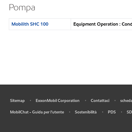
Pompa
Mobilith SHC 100
Equipment Operation : Condi
Sitemap
ExxonMobil Corporation
Contattaci
scheda
•
•
•
•
MobilChat - Guida per l’utente
Sostenibilità
PDS
SD
•
•
•
•