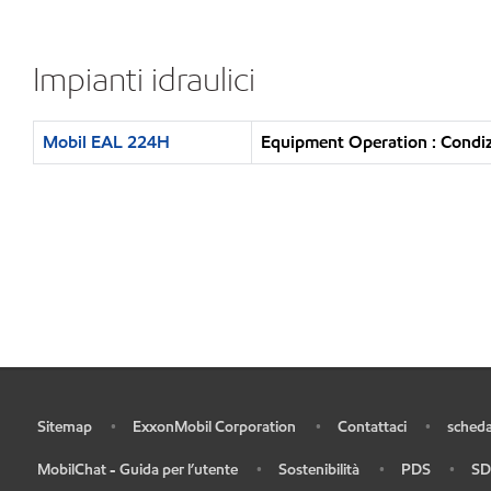
Impianti idraulici
Mobil EAL 224H
Equipment Operation : Condiz
Sitemap
ExxonMobil Corporation
Contattaci
scheda
•
•
•
•
MobilChat - Guida per l’utente
Sostenibilità
PDS
SD
•
•
•
•