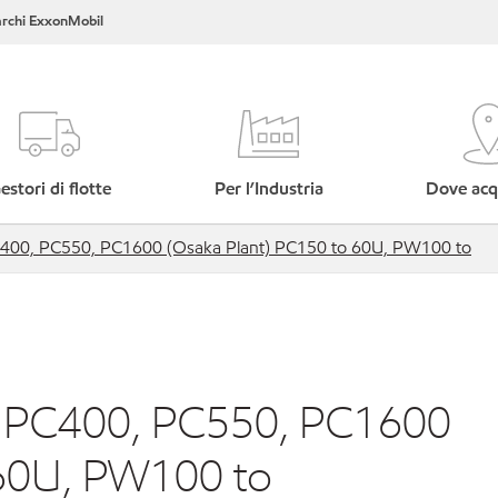
rchi ExxonMobil
estori di flotte
Per l’Industria
Dove acq
400, PC550, PC1600 (Osaka Plant) PC150 to 60U, PW100 to
 PC400, PC550, PC1600
 60U, PW100 to