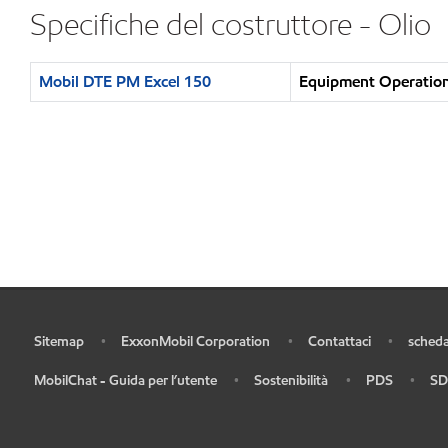
Specifiche del costruttore - Olio
Mobil DTE PM Excel 150
Equipment Operation 
Sitemap
ExxonMobil Corporation
Contattaci
scheda
•
•
•
•
MobilChat - Guida per l’utente
Sostenibilità
PDS
SD
•
•
•
•