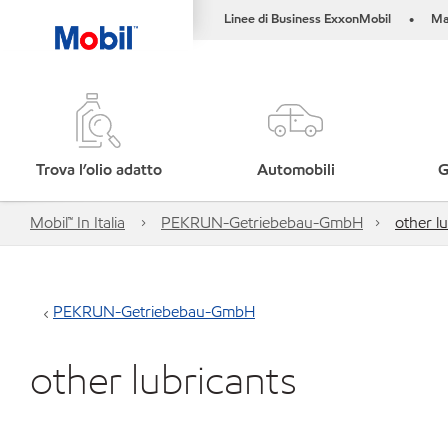
Linee di Business ExxonMobil
Ma
•
Trova l’olio adatto
Automobili
G
Mobil™ In Italia
PEKRUN-Getriebebau-GmbH
other l
PEKRUN-Getriebebau-GmbH
other lubricants