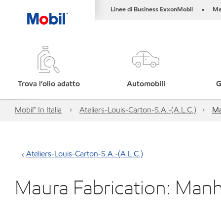
Linee di Business ExxonMobil
Ma
•
Trova l’olio adatto
Automobili
G
Mobil™ In Italia
Ateliers-Louis-Carton-S.A.-(A.L.C.)
Ma
Ateliers-Louis-Carton-S.A.-(A.L.C.)
Maura Fabrication: Manh