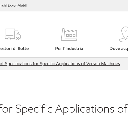
rchi ExxonMobil
estori di flotte
Per l’Industria
Dove acq
nt Specifications for Specific Applications of Verson Machines
for Specific Applications of