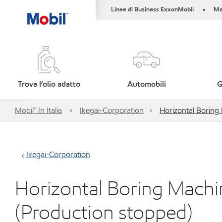
Linee di Business ExxonMobil
Ma
•
Trova l’olio adatto
Automobili
G
Mobil™ In Italia
Ikegai-Corporation
Horizontal Borin
Ikegai-Corporation
Horizontal Boring Mac
(Production stopped)