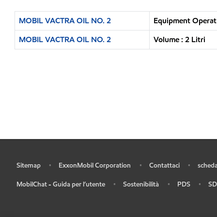
MOBIL VACTRA OIL NO. 2
Equipment Operati
MOBIL VACTRA OIL NO. 2
Volume : 2 Litri
Sitemap
ExxonMobil Corporation
Contattaci
scheda
•
•
•
•
MobilChat - Guida per l’utente
Sostenibilità
PDS
SD
•
•
•
•