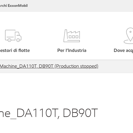
rchi ExxonMobil
estori di flotte
Per l’Industria
Dove acq
g Machine_DA110T, DB90T (Production stopped)
hine_DA110T, DB90T