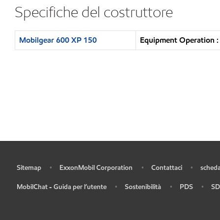
Specifiche del costruttore
Mobilgear 600 XP 150
Equipment Operation : 
Sitemap
ExxonMobil Corporation
Contattaci
scheda
•
•
•
•
MobilChat - Guida per l’utente
Sostenibilità
PDS
SD
•
•
•
•