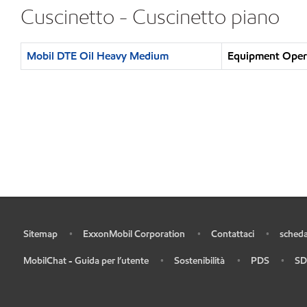
Cuscinetto - Cuscinetto piano
Mobil DTE Oil Heavy Medium
Equipment Opera
Sitemap
ExxonMobil Corporation
Contattaci
scheda
•
•
•
•
MobilChat - Guida per l’utente
Sostenibilità
PDS
SD
•
•
•
•