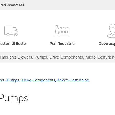
rchi ExxonMobil
estori di flotte
Per l’Industria
Dove acq
--Fans-and-Blowers,-Pumps,-Drive-Components,-Micro-Gasturbin
ers,-Pumps,-Drive-Components,-Micro-Gasturbine
 Pumps