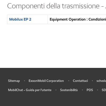
Componenti della trasmissione 
Mobilux EP 2
Equipment Operation : Condizioni
Sitemap
ExxonMobil Corporation
Contattaci
scheda
•
•
•
•
MobilChat - Guida per l’utente
Sostenibilità
PDS
SD
•
•
•
•