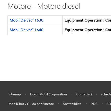
Motore - Motore diesel
Mobil Delvac™ 1630
Equipment Operation : Con
Mobil Delvac™ 1640
Equipment Operation : Con
Sitemap
ExxonMobil Corporation
Contattaci
scheda
•
•
•
•
MobilChat - Guida per l’utente
Sostenibilità
PDS
SD
•
•
•
•