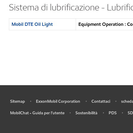
Sistema di lubrificazione - Lubrif
Mobil DTE Oil Light
Equipment Operation : Con
Sitemap
ExxonMobil Corporation
Contattaci
scheda
•
•
•
•
MobilChat - Guida per l’utente
Sostenibilità
PDS
SD
•
•
•
•