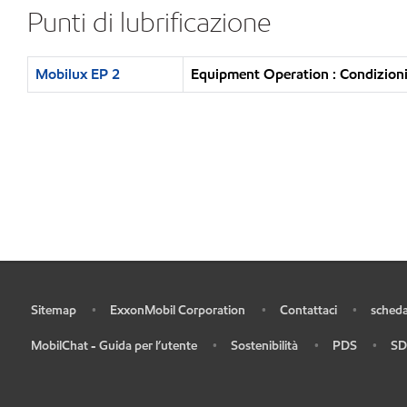
Punti di lubrificazione
Mobilux EP 2
Equipment Operation : Condizioni
Sitemap
ExxonMobil Corporation
Contattaci
scheda
•
•
•
•
MobilChat - Guida per l’utente
Sostenibilità
PDS
SD
•
•
•
•