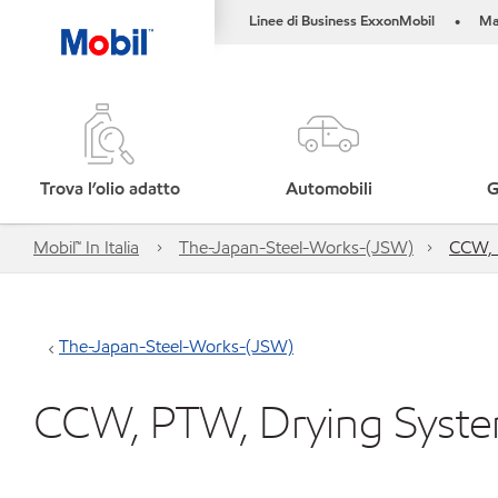
Linee di Business ExxonMobil
Ma
•
Trova l’olio adatto
Automobili
G
Mobil™ In Italia
The-Japan-Steel-Works-(JSW)
CCW, 
The-Japan-Steel-Works-(JSW)
CCW, PTW, Drying Syst