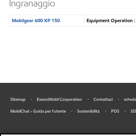
Ingranaggio
Mobilgear 600 XP 150
Equipment Operation : 
Sitemap
ExxonMobil Corporation
Contattaci
scheda
•
•
•
•
MobilChat - Guida per l’utente
Sostenibilità
PDS
SD
•
•
•
•