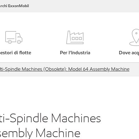
rchi ExxonMobil
estori di flotte
Per l’Industria
Dove acq
lti-Spindle Machines (Obsolete): Model 64 Assembly Machine
ti-Spindle Machines
ssembly Machine