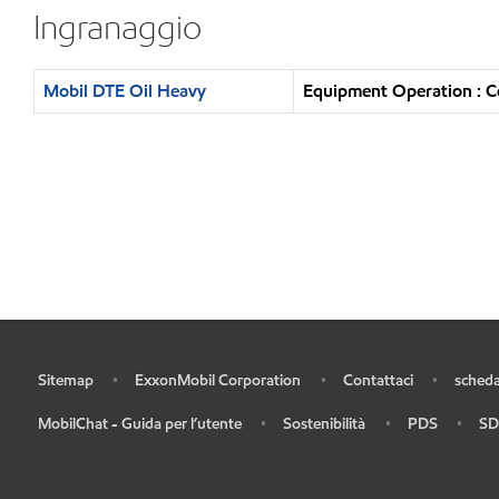
Ingranaggio
Mobil DTE Oil Heavy
Equipment Operation : Co
Sitemap
ExxonMobil Corporation
Contattaci
scheda
•
•
•
•
MobilChat - Guida per l’utente
Sostenibilità
PDS
SD
•
•
•
•