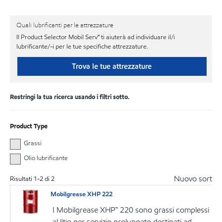
Quali lubrificanti per le attrezzature
Il Product Selector Mobil Serv℠ ti aiuterà ad individuare il/i
lubrificante/-i per le tue specifiche attrezzature.
Trova le tue attrezzature
Restringi la tua ricerca usando i filtri sotto.
Product Type
Grassi
Olio lubrificante
Nuovo sort
Risultati
1
-
2
di
2
Mobilgrease XHP 222
I Mobilgrease XHP™ 220 sono grassi complessi
al litio per servizio prolungato destinati ad