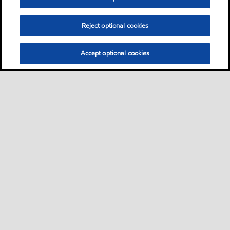
Reject optional cookies
Accept optional cookies
Sitemap
ExxonMobil Corporation
Contattaci
scheda prodotto
•
•
•
•