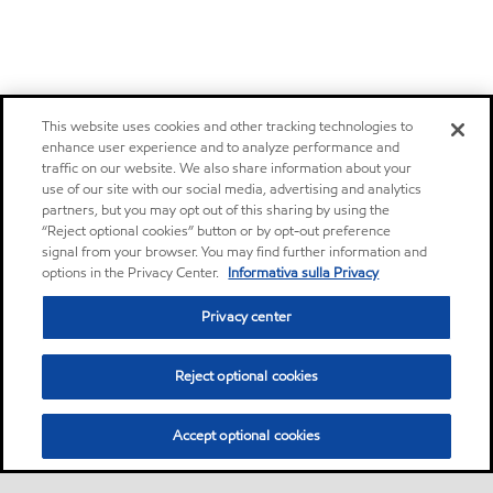
This website uses cookies and other tracking technologies to
enhance user experience and to analyze performance and
traffic on our website. We also share information about your
use of our site with our social media, advertising and analytics
partners, but you may opt out of this sharing by using the
“Reject optional cookies” button or by opt-out preference
signal from your browser. You may find further information and
options in the Privacy Center.
Informativa sulla Privacy
Privacy center
Reject optional cookies
Accept optional cookies