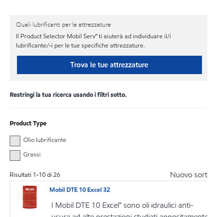
Quali lubrificanti per le attrezzature
Il Product Selector Mobil Serv℠ ti aiuterà ad individuare il/i
lubrificante/-i per le tue specifiche attrezzature.
Trova le tue attrezzature
Restringi la tua ricerca usando i filtri sotto.
Product Type
Olio lubrificante
Grassi
Nuovo sort
Risultati
1
-
10
di
26
Mobil DTE 10 Excel 32
I Mobil DTE 10 Excel™ sono oli idraulici anti-
usura ad alte prestazioni studiati appositamente