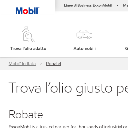
Linee di Business ExxonMobil
Ma
•
Trova l’olio adatto
Automobili
G
Mobil™ In Italia
Robatel
Trova l’olio giusto p
Robatel
ExxonMobil is a trusted partner for thousands of industrial 