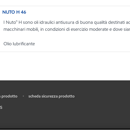
NUTO H 46
I Nuto™ H sono oli idraulici antiusura di buona qualità destinati ad
macchinari mobili, in condizioni di esercizio moderate e dove siano
Olio lubrificante
 prodotto
scheda sicurezza prodotto
•
S