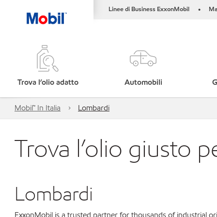
Linee di Business ExxonMobil
Ma
•
Trova l’olio adatto
Automobili
G
Mobil™ In Italia
Lombardi
Trova l’olio giusto p
Lombardi
ExxonMobil is a trusted partner for thousands of industrial 