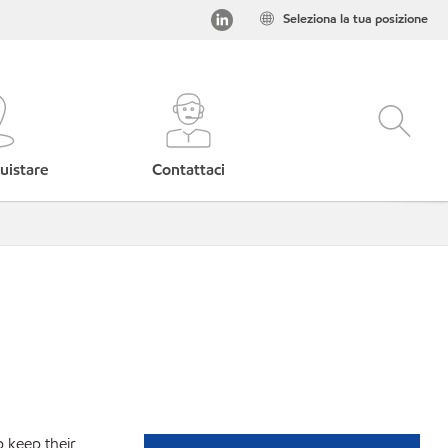
Seleziona la tua posizione
uistare
Contattaci
p keep their