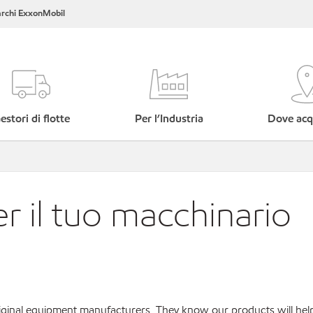
rchi ExxonMobil
estori di flotte
Per l’Industria
Dove acq
er il tuo macchinario
original equipment manufacturers. They know our products will hel