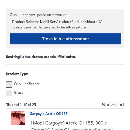
Quali lubrificanti per le attrezzature
Il Product Selector Mobil Serv℠ ti aiuterà ad individuare il/i
lubrificante/-i per le tue specifiche attrezzature.
Trova le tue attrezzature
Restringi la tua ricerca usando i filtri sotto.
Product Type
Olio lubrificante
Grassi
Nuovo sort
Risultati
1
-
10
di
25
Gargoyle Arctic Oil 155
I Mobil Gargoyle™ Arctic Oil 155, 300 e
Gargoyle™ Arctic C Heavy sono oli minerali