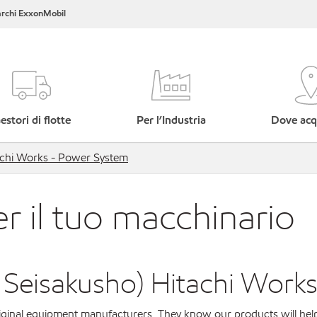
rchi ExxonMobil
estori di flotte
Per l’Industria
Dove acq
itachi Works - Power System
er il tuo macchinario
chi Seisakusho) Hitachi Wor
original equipment manufacturers. They know our products will hel