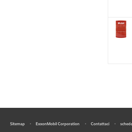
Sitemap
ExxonMobil Corporation
Contattaci
scheda
•
•
•
•