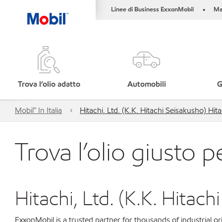
Linee di Business ExxonMobil
Ma
•
Trova l’olio adatto
Automobili
G
Mobil™ In Italia
Hitachi, Ltd. (K.K. Hitachi Seisakusho) H
Trova l’olio giusto p
Hitachi, Ltd. (K.K. Hita
ExxonMobil is a trusted partner for thousands of industrial 