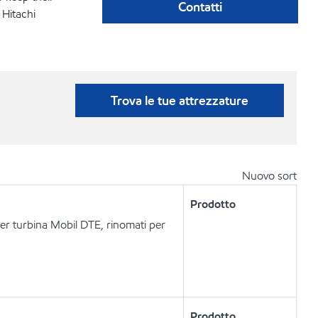
Contatti
 Hitachi
Trova le tue attrezzature
Nuovo sort
Prodotto
i per turbina Mobil DTE, rinomati per
Prodotto