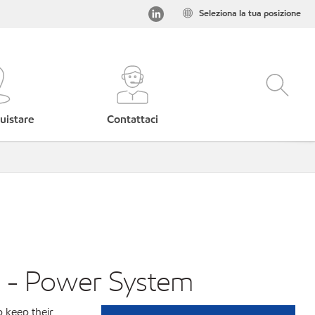
Seleziona la tua posizione
uistare
Contattaci
ks - Power System
p keep their