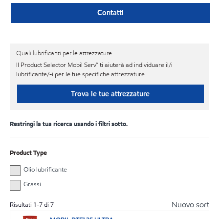
Contatti
Quali lubrificanti per le attrezzature
Il Product Selector Mobil Serv℠ ti aiuterà ad individuare il/i
lubrificante/-i per le tue specifiche attrezzature.
Trova le tue attrezzature
Restringi la tua ricerca usando i filtri sotto.
Product Type
Olio lubrificante
Grassi
Nuovo sort
Risultati
1
-
7
di
7